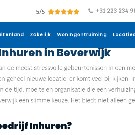
+31 223 234 9
5/5





uitenland
Zakelijk
Woningontruiming
Locatie
 Inhuren in Beverwijk
van de meest stressvolle gebeurtenissen in een m
n geheel nieuwe locatie, er komt veel bij kijken: 
de tijd, moeite en organisatie die een verhuizing
everwijk een slimme keuze. Het biedt niet alleen 
drijf Inhuren?