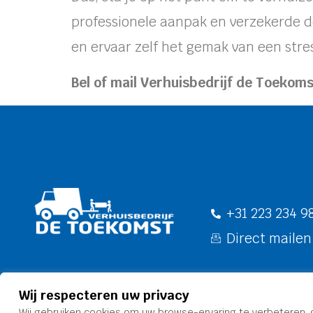
professionele aanpak en verzekerde d
en ervaar zelf het gemak van een stres
Bel of mail Verhuisbedrijf de Toekoms
+31 223 234 9
Direct mailen
Wij respecteren uw privacy
Privacy Policy
| Alle rechten voor behouden 
Wij gebruiken cookies om uw browse-ervaring te verbeteren, 