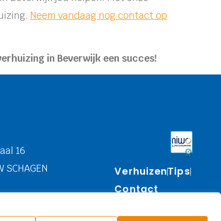
uizing.
Neem vandaag nog contact op
verhuizing in Beverwijk een succes!
aal 16
NW SCHAGEN
Verhuizen
Tips
Contact
 De Toekomst