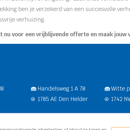
ekking ben je verzekerd van een succesvolle verh
svrije verhuizing.
t nu voor een vrijblijvende offerte en maak jouw 
88
Handelsweg 1 A 78
Witte p
1785 AE Den Helder
1742 
|
Algemene Voorwaarden
| © 2025 Verhuisbedrijf
gepersonaliseerde advertenties of inhoud te tonen en